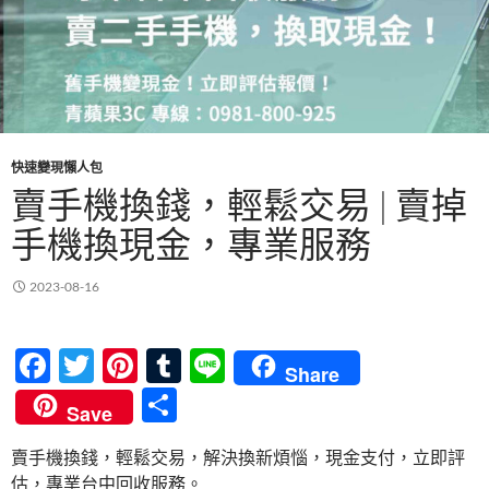
快速變現懶人包
賣手機換錢，輕鬆交易 | 賣掉
手機換現金，專業服務
2023-08-16
F
T
Pi
T
Li
Share
ac
w
nt
u
n
分
Save
e
itt
er
m
e
享
賣手機換錢，輕鬆交易，解決換新煩惱，現金支付，立即評
b
er
es
bl
估，專業台中回收服務。