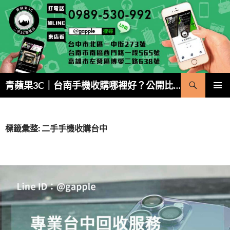
跳
至
主
要
內
容
搜
青蘋果3C｜台南手機收購哪裡好？公開比價・5 分鐘現金成交
尋
主要選單
標籤彙整: 二手手機收購台中