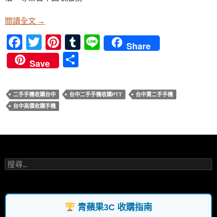
o
t
r
o
賣手機換錢，輕鬆交易 | 賣掉手機換現金，專業服務
閱讀全文
→
k
F
T
Pi
T
Li
Share
ac
w
nt
u
n
分
Save
e
itt
er
m
e
享
b
er
es
bl
二手手機收購台中
台中二手手機收購PTT
台中賣二手手機
o
t
r
台中高價收購手機
o
k
搜
尋
關
鍵
字:
青蘋果3C 收購指南