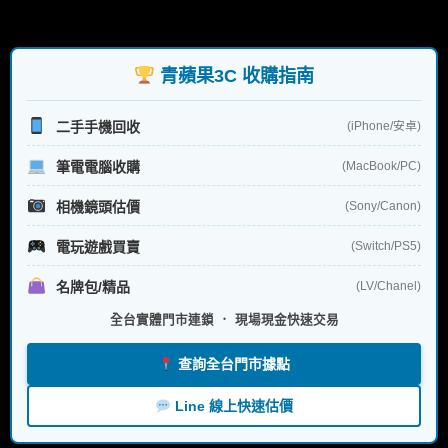
尋
關
鍵
字:
青蘋果3C 收購指南
二手手機回收
(iPhone/安卓)
筆電電腦收購
(MacBook/PC)
相機鏡頭估價
(Sony/Canon)
電玩遊戲買賣
(Switch/PS5)
名牌包/精品
(LV/Chanel)
全台實體門市連鎖 ． 現場現金快速交易
查詢全台門市據點
Line 線上快速估價