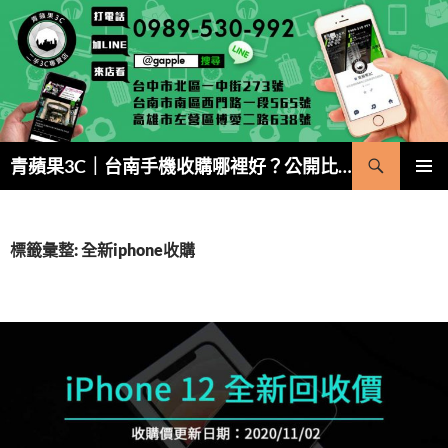
跳
至
主
要
內
容
搜
青蘋果3C｜台南手機收購哪裡好？公開比價・5 分鐘現金成交
尋
主要選單
標籤彙整: 全新iphone收購