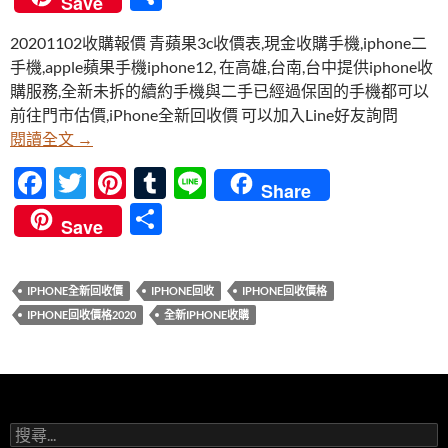
Save
e
itt
er
m
e
享
20201102收購報價 青蘋果3c收價表,現金收購手機,iphone二
b
er
es
bl
手機,apple蘋果手機iphone12, 在高雄,台南,台中提供iphone收
o
t
r
購服務,全新未拆的續約手機與二手已經過保固的手機都可以
o
前往門市估價,iPhone全新回收價 可以加入Line好友詢問
【20201102收購報價】iPhone 12 全新回收價 
閱讀全文
→
k
F
T
Pi
T
Li
Share
ac
w
nt
u
n
分
Save
e
itt
er
m
e
享
b
er
es
bl
IPHONE全新回收價
IPHONE回收
IPHONE回收價格
o
t
r
IPHONE回收價格2020
全新IPHONE收購
o
k
搜