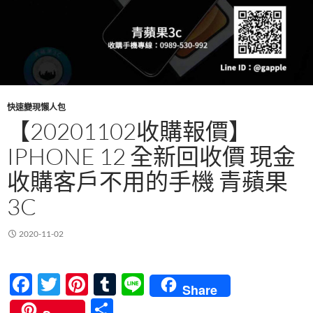
快速變現懶人包
【20201102收購報價】
IPHONE 12 全新回收價 現金
收購客戶不用的手機 青蘋果
3C
2020-11-02
F
T
Pi
T
Li
Share
ac
w
nt
u
n
分