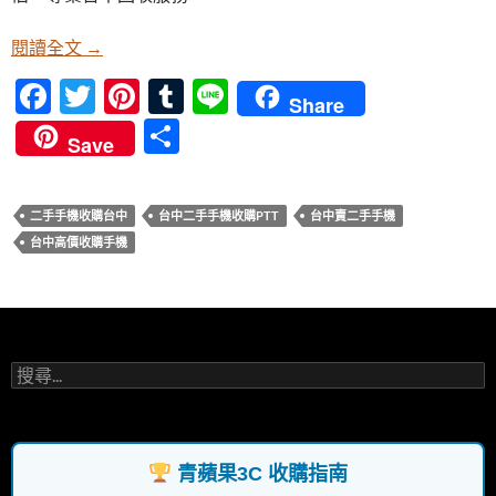
o
t
r
o
賣手機換錢，輕鬆交易 | 賣掉手機換現金，專業服務
閱讀全文
→
k
F
T
Pi
T
Li
Share
ac
w
nt
u
n
分
Save
e
itt
er
m
e
享
b
er
es
bl
二手手機收購台中
台中二手手機收購PTT
台中賣二手手機
o
t
r
台中高價收購手機
o
k
搜
尋
關
鍵
字:
青蘋果3C 收購指南