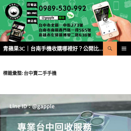
跳
至
主
要
內
容
搜
青蘋果3C｜台南手機收購哪裡好？公開比價・5 分鐘現金成交
尋
主要選單
標籤彙整: 台中賣二手手機