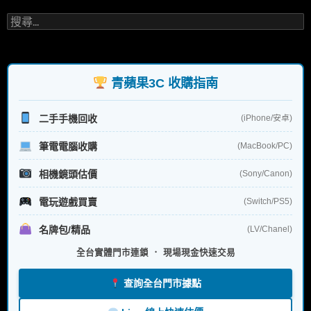
搜
尋
關
鍵
字:
青蘋果3C 收購指南
二手手機回收
(iPhone/安卓)
筆電電腦收購
(MacBook/PC)
相機鏡頭估價
(Sony/Canon)
電玩遊戲買賣
(Switch/PS5)
名牌包/精品
(LV/Chanel)
全台實體門市連鎖 ． 現場現金快速交易
查詢全台門市據點