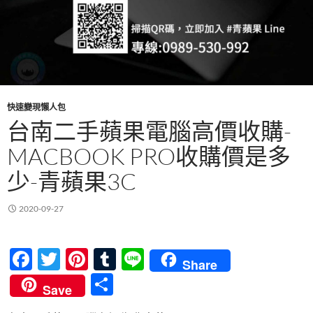
快速變現懶人包
台南二手蘋果電腦高價收購-
MACBOOK PRO收購價是多
少-青蘋果3C
2020-09-27
F
T
Pi
T
Li
Share
ac
w
nt
u
n
分
Save
e
itt
er
m
e
享