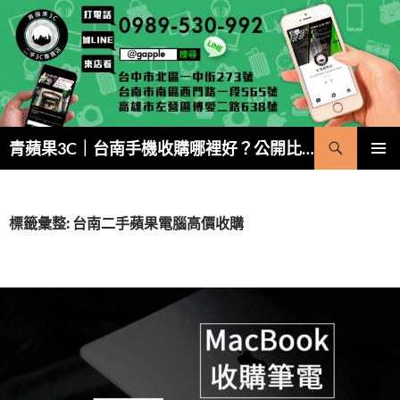
跳
至
主
要
內
容
搜
青蘋果3C｜台南手機收購哪裡好？公開比價・5 分鐘現金成交
尋
主要選單
標籤彙整: 台南二手蘋果電腦高價收購