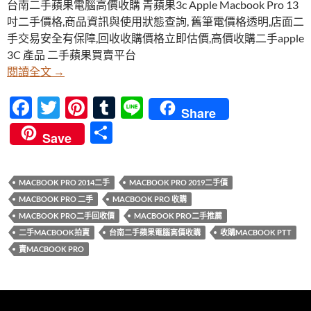
台南二手蘋果電腦高價收購 青蘋果3c Apple Macbook Pro 13
b
er
es
bl
吋二手價格,商品資訊與使用狀態查詢, 舊筆電價格透明,店面二
o
t
r
手交易安全有保障,回收收購價格立即估價,高價收購二手apple
o
3C 產品 二手蘋果買賣平台
台南二手蘋果電腦高價收購-MacBook Pro收購價是多
閱讀全文
→
k
F
T
Pi
T
Li
Share
ac
w
nt
u
n
分
Save
e
itt
er
m
e
享
b
er
es
bl
MACBOOK PRO 2014二手
MACBOOK PRO 2019二手價
o
t
r
MACBOOK PRO 二手
MACBOOK PRO 收購
o
MACBOOK PRO二手回收價
MACBOOK PRO二手推薦
k
二手MACBOOK拍賣
台南二手蘋果電腦高價收購
收購MACBOOK PTT
賣MACBOOK PRO