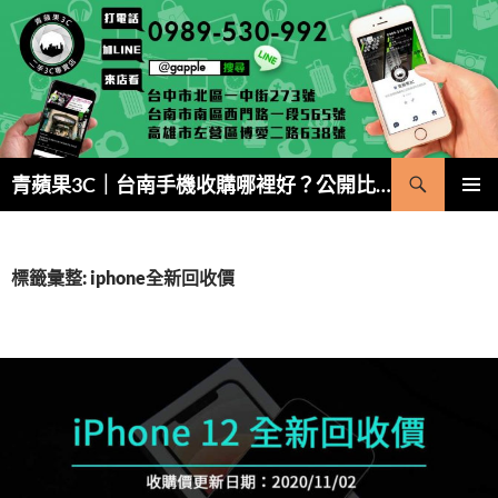
跳
至
主
要
內
容
搜
青蘋果3C｜台南手機收購哪裡好？公開比價・5 分鐘現金成交
尋
主要選單
標籤彙整: iphone全新回收價