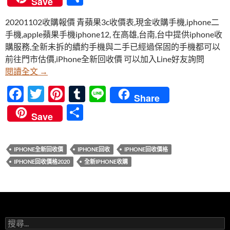
Save
e
itt
er
m
e
享
20201102收購報價 青蘋果3c收價表,現金收購手機,iphone二
b
er
es
bl
手機,apple蘋果手機iphone12, 在高雄,台南,台中提供iphone收
o
t
r
購服務,全新未拆的續約手機與二手已經過保固的手機都可以
o
前往門市估價,iPhone全新回收價 可以加入Line好友詢問
【20201102收購報價】iPhone 12 全新回收價 
閱讀全文
→
k
F
T
Pi
T
Li
Share
ac
w
nt
u
n
分
Save
e
itt
er
m
e
享
b
er
es
bl
IPHONE全新回收價
IPHONE回收
IPHONE回收價格
o
t
r
IPHONE回收價格2020
全新IPHONE收購
o
k
搜