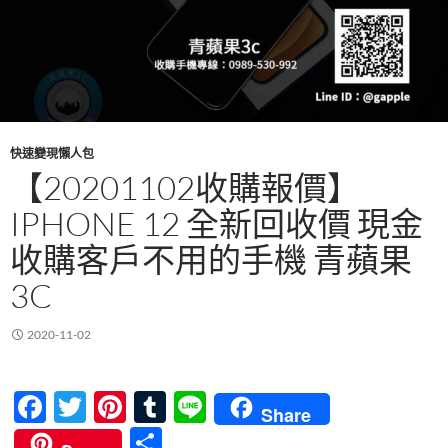
快速變現懶人包
【20201102收購報價】
IPHONE 12 全新回收價 現金
收購客戶不用的手機 青蘋果
3C
2020-11-02
F
T
Pi
T
Li
Share
ac
w
nt
u
n
分