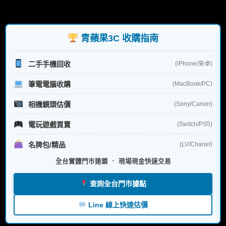
尋
關
鍵
字:
青蘋果3C 收購指南
二手手機回收
(iPhone/安卓)
筆電電腦收購
(MacBook/PC)
相機鏡頭估價
(Sony/Canon)
電玩遊戲買賣
(Switch/PS5)
名牌包/精品
(LV/Chanel)
全台實體門市連鎖 ． 現場現金快速交易
查詢全台門市據點
Line 線上快速估價