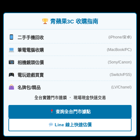
關
鍵
字:
青蘋果3C 收購指南
二手手機回收
(iPhone/安卓)
筆電電腦收購
(MacBook/PC)
相機鏡頭估價
(Sony/Canon)
電玩遊戲買賣
(Switch/PS5)
名牌包/精品
(LV/Chanel)
全台實體門市連鎖 ． 現場現金快速交易
查詢全台門市據點
Line 線上快速估價