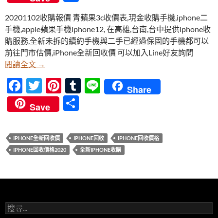
e
itt
er
m
e
享
20201102收購報價 青蘋果3c收價表,現金收購手機,iphone二
b
er
es
bl
手機,apple蘋果手機iphone12, 在高雄,台南,台中提供iphone收
o
t
r
購服務,全新未拆的續約手機與二手已經過保固的手機都可以
o
前往門市估價,iPhone全新回收價 可以加入Line好友詢問
【20201102收購報價】iPhone 12 全新回收價 
閱讀全文
→
k
F
T
Pi
T
Li
Share
ac
w
nt
u
n
分
Save
e
itt
er
m
e
享
b
er
es
bl
IPHONE全新回收價
IPHONE回收
IPHONE回收價格
o
t
r
IPHONE回收價格2020
全新IPHONE收購
o
k
搜
尋