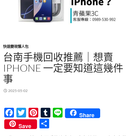
快速變現懶人包
台南手機回收推薦｜想賣
IPHONE 一定要知道這幾件
事
2025-05-02
F
T
Pi
T
Li
Share
ac
w
nt
u
n
分
Save
e
itt
er
m
e
享