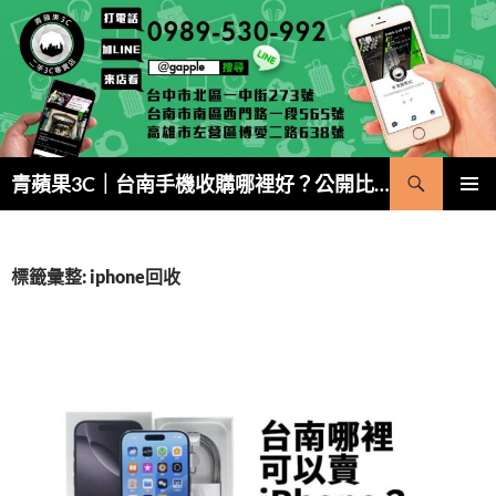
跳
至
主
要
內
容
搜
青蘋果3C｜台南手機收購哪裡好？公開比價・5 分鐘現金成交
尋
主要選單
標籤彙整: iphone回收