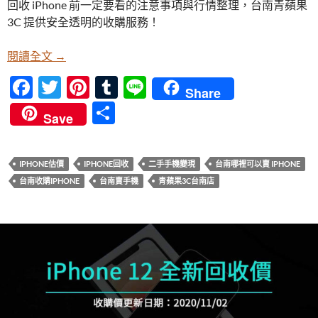
回收 iPhone 前一定要看的注意事項與行情整理，台南青蘋果
b
er
es
bl
3C 提供安全透明的收購服務！
o
t
r
o
台南手機回收推薦｜想賣 iPhone 一定要知道這幾件
閱讀全文
→
k
F
T
Pi
T
Li
Share
ac
w
nt
u
n
分
Save
e
itt
er
m
e
享
b
er
es
bl
IPHONE估價
IPHONE回收
二手手機變現
台南哪裡可以賣 IPHONE
o
t
r
台南收購IPHONE
台南賣手機
青蘋果3C台南店
o
k