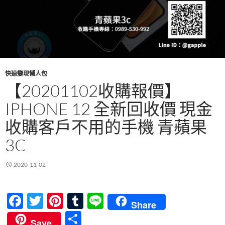
快速變現懶人包
【20201102收購報價】
IPHONE 12 全新回收價 現金
收購客戶不用的手機 青蘋果
3C
2020-11-02
F
T
Pi
T
Li
Share
ac
w
nt
u
n
分
Save