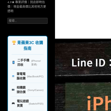
4.9★ 專業評價｜到店即時估
價｜現金最高價比其他地方更
透明
搜
尋
關
鍵
字:
青蘋果3C 收購
指南
二手手機
(iPhone/
回收
安卓)
筆電電
(MacBook/PC)
腦收購
相機鏡
(Sony/Canon)
頭估價
電玩遊戲
(Switch/PS5)
買賣