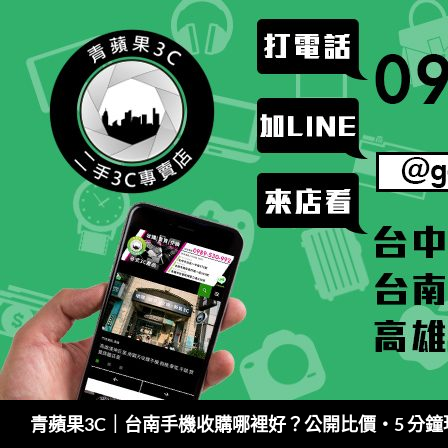
跳
至
主
要
內
容
搜
青蘋果3C｜台南手機收購哪裡好？公開比價・5 分
尋