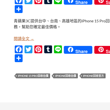
F
T
Pi
T
Li
Share
S
ac
w
nt
u
n
分
e
itt
er
m
e
享
青蘋果3C提供台中、台南、高雄地區的iPhone 15 Pro
b
er
es
bl
務，幫助您確定最佳價格。
o
t
r
o
台中、台南、高雄 iPhone 15 Pro回收估價服務 
閱讀全文
→
k
F
T
Pi
T
Li
Share
S
ac
w
nt
u
n
分
e
itt
er
m
e
享
b
er
es
bl
IPHONE 15 PRO回收估價
IPHONE回收估價
IPHONE回收官方
o
t
r
o
k