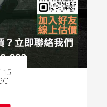
15
3C