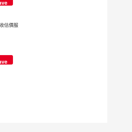
ave
回收估價服
| 青蘋果3C
ave